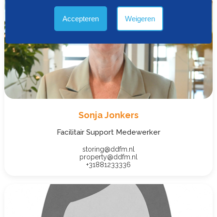
Accepteren
Weigeren
Sonja Jonkers
Facilitair Support Medewerker
storing@ddfm.nl
property@ddfm.nl
+31881233336