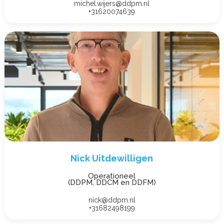
michel.wijers@ddpm.nl
+31620074639
Nick Uitdewilligen
Operationeel
(DDPM, DDCM en DDFM)
nick@ddpm.nl
+31682498199