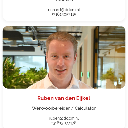
richard@ddcm.nl
+31613053115
Ruben van den Eijkel
Werkvoorbereider / Calculator
ruben@ddcm.nl
+31613077478