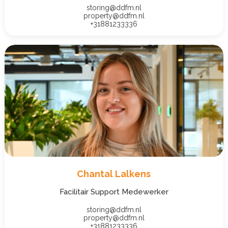
storing@ddfm.nl
property@ddfm.nl
+31881233336
Chantal Lalkens
Facilitair Support Medewerker
storing@ddfm.nl
property@ddfm.nl
+31881233336