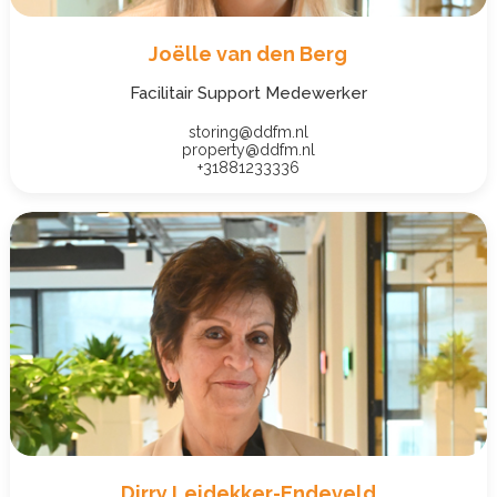
Joëlle van den Berg
Facilitair Support Medewerker
storing@ddfm.nl
property@ddfm.nl
+31881233336
Dirry Leidekker-Endeveld