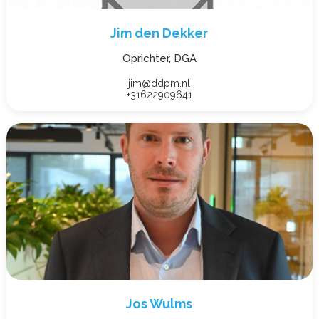
Jim den Dekker
Oprichter, DGA
jim@ddpm.nl
+31622909641
Jos Wulms