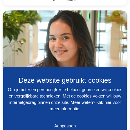
Deze website gebruikt cookies
Dewi Vijfvinkel
Om je beter en persoonlijker te helpen, gebruiken wij cookies
Facilitair Support Medewerker
en vergelijkbare technieken. Met de cookies volgen wij jouw
internetgedrag binnen onze site. Meer weten?
Klik hier voor
storing@ddfm.nl
meer informatie
.
property@ddfm.nl
+31881233336
Aanpassen