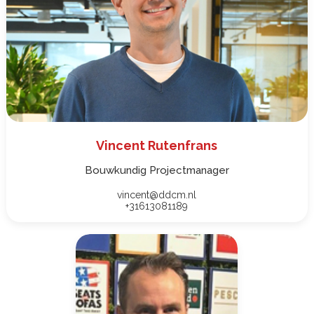
Vincent Rutenfrans
Bouwkundig Projectmanager
vincent@ddcm.nl
+31613081189