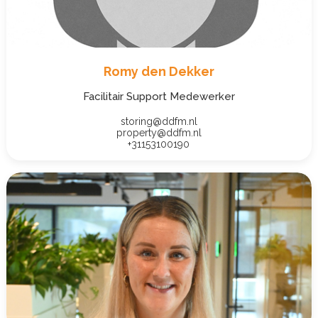
Romy den Dekker
Facilitair Support Medewerker
storing@ddfm.nl
property@ddfm.nl
+31153100190