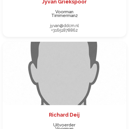
Jyvan Griekspoor
Voorman
Timmerman2
jyvan@ddcm.nl
+31651878862
Richard Deij
Uitvoerder
Voorman