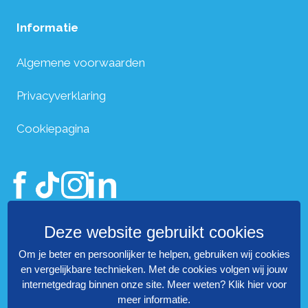
Informatie
Algemene voorwaarden
Privacyverklaring
Cookiepagina
Deze website gebruikt cookies
Den Dekker Project Management B.V.
Om je beter en persoonlijker te helpen, gebruiken wij cookies
Prinses Alexialaan 70
en vergelijkbare technieken. Met de cookies volgen wij jouw
internetgedrag binnen onze site. Meer weten?
Klik hier voor
meer informatie
.
2496 XA Den-Haag